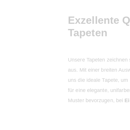
VIELSEITIGE
ANWENDUNG
DESIGNS
Exzellente Q
Tapeten
Unsere Tapeten zeichnen si
aus. Mit einer breiten Aus
uns die ideale Tapete, um
für eine elegante, unifarb
Muster bevorzugen, bei
E