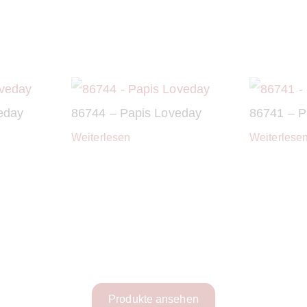
eday
86744 – Papis Loveday
86741 – P
Weiterlesen
Weiterlese
Produkte ansehen