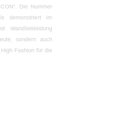
N ICON“. Die Nummer
s demonstriert im
und Wandbekleidung
Leute, sondern auch
igh Fashion für die