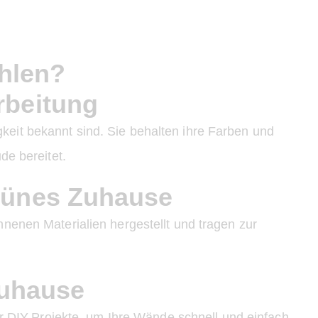
hlen?
rbeitung
gkeit bekannt sind. Sie behalten ihre Farben und
de bereitet.
grünes Zuhause
nenen Materialien hergestellt und tragen zur
Zuhause
ür DIY-Projekte, um Ihre Wände schnell und einfach