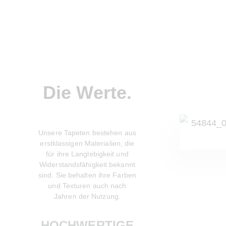
Die Werte.
Unsere Tapeten bestehen aus
Wir legen großen Wert a
erstklassigen Materialien, die
umweltfreundliche Produkt
für ihre Langlebigkeit und
Unsere Tapeten sind au
Widerstandsfähigkeit bekannt
nachhaltig gewonnene
sind. Sie behalten ihre Farben
Materialien hergestellt u
und Texturen auch nach
tragen zur Reduzierung 
Jahren der Nutzung.
Umweltbelastung bei.
HOCHWERTIGE
NACHHALTIGK