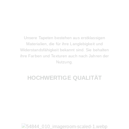
Unsere Tapeten bestehen aus erstklassigen
Wir lege
Materialien, die für ihre Langlebigkeit und
Produktion
Widerstandsfähigkeit bekannt sind. Sie behalten
gewonnene
ihre Farben und Texturen auch nach Jahren der
zur Red
Nutzung.
HOCHWERTIGE QUALITÄT