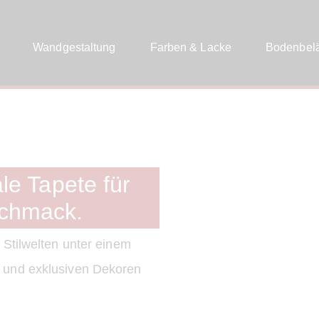
Wandgestaltung
Farben & Lacke
Bodenbel
le Tapete für
schmack.
 Stilwelten unter einem
t und exklusiven Dekoren