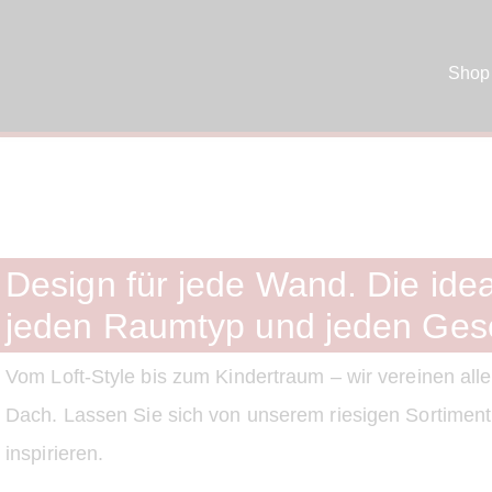
Shop
Design für jede Wand. Die idea
jeden Raumtyp und jeden Ge
Vom Loft-Style bis zum Kindertraum – wir vereinen alle
Dach. Lassen Sie sich von unserem riesigen Sortimen
inspirieren.