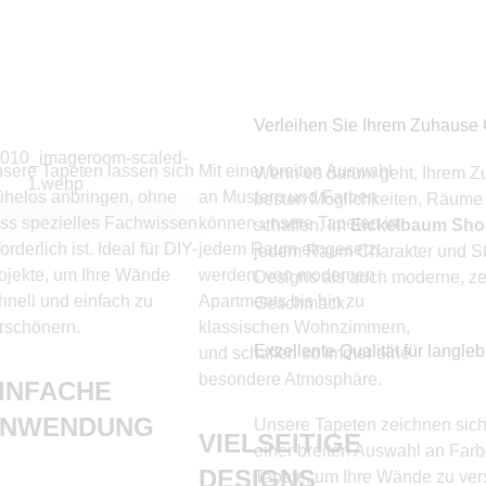
Verleihen Sie Ihrem Zuhause 
sere Tapeten lassen sich
Mit einer breiten Auswahl
Wenn es darum geht, Ihrem Z
helos anbringen, ohne
an Mustern und Farben
besten Möglichkeiten, Räume 
ss spezielles Fachwissen
können unsere Tapeten in
schaffen. Im
Eickelbaum Sh
forderlich ist. Ideal für DIY-
jedem Raum eingesetzt
jedem Raum Charakter und Sti
ojekte, um Ihre Wände
werden, von modernen
Designs als auch moderne, ze
hnell und einfach zu
Apartments bis hin zu
Geschmack.
rschönern.
klassischen Wohnzimmern,
Exzellente Qualität für langle
und schaffen so immer eine
besondere Atmosphäre.
INFACHE
ANWENDUNG
Unsere Tapeten zeichnen sich 
VIELSEITIGE
einer breiten Auswahl an Farb
DESIGNS
Tapete, um Ihre Wände zu vers