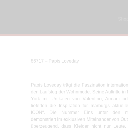
Sho
86717 – Papis Loveday
Papis Loveday trägt die Faszination internatio
den Laufsteg der Wohnmode. Seine Auftritte in
York mit Unikaten von Valentino, Armani od
lieferten die Inspiration für marburgs aktue
ICON“. Die Nummer Eins unter den mä
demonstriert im exklusiven Miteinander von Ou
überzeugend, dass Kleider nicht nur Leut