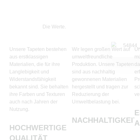
Die Werte.
Unsere Tapeten bestehen
Wir legen großen Wert auf
Un
aus erstklassigen
umweltfreundliche
mü
Materialien, die für ihre
Produktion. Unsere Tapeten
da
Langlebigkeit und
sind aus nachhaltig
er
Widerstandsfähigkeit
gewonnenen Materialien
Pr
bekannt sind. Sie behalten
hergestellt und tragen zur
sc
ihre Farben und Texturen
Reduzierung der
ve
auch nach Jahren der
Umweltbelastung bei.
Nutzung.
E
NACHHALTIGKEIT
HOCHWERTIGE
QUALITÄT