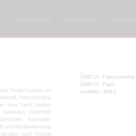
p
Wandgestaltung
Farben & Lacke
Bodenbel
naler Haute Couture auf
 Mailand, Paris und New
er Yves Saint Laurent
lle Kollektion „FASHION
nnlichen Topmodels
tfit und Wandbekleidung
e, sondern auch Räume