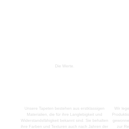
Die Werte.
Unsere Tapeten bestehen aus erstklassigen
Wir leg
Materialien, die für ihre Langlebigkeit und
Produkti
Widerstandsfähigkeit bekannt sind. Sie behalten
gewonnen
ihre Farben und Texturen auch nach Jahren der
zur Re