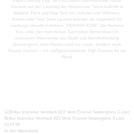
Papis Loveday trägt die Faszination internationaler Haute
Couture auf den Laufsteg der Wohnmode. Seine Auftritte in
Mailand, Paris und New York mit Unikaten von Valentino,
Armani oder Yves Saint Laurent lieferten die Inspiration für
marburgs aktuelle Kollektion „FASHION ICON“. Die Nummer
Eins unter den männlichen Topmodels demonstriert im
exklusiven Miteinander von Outfit und Wandbekleidung
überzeugend, dass Kleider nicht nur Leute, sondern auch
Räume machen – mit maßgeschneiderter High Fashion für die
Wand
Produkte Anfrage
Brillux Impredur Ventilack 822 Venti Enamel Seidenglanz 3 Liter
€
119.95
In den Warenkorb