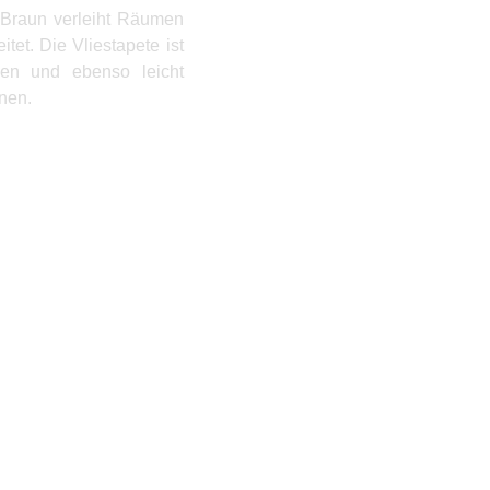
es Braun verleiht Räumen
et. Die Vliestapete ist
gen und ebenso leicht
nen.