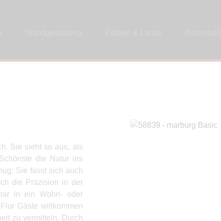
p
Wandgestaltung
Farben & Lacke
Bodenbel
h. Sie sieht so aus, als
 Schönste die Natur ins
ug: Sie fasst sich auch
h die Präzision in der
bar in ein Wohn- oder
m Flur Gäste willkommen
it zu vermitteln. Durch