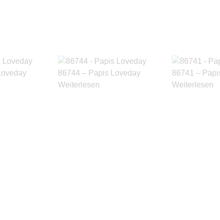
Loveday
86744 – Papis Loveday
86741 – Papi
Weiterlesen
Weiterlesen
Produkte ansehen