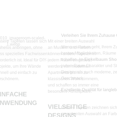
Verleihen Sie Ihrem Zuhause 
sere Tapeten lassen sich
Mit einer breiten Auswahl
Wenn es darum geht, Ihrem Z
helos anbringen, ohne
an Mustern und Farben
besten Möglichkeiten, Räume 
ss spezielles Fachwissen
können unsere Tapeten in
schaffen. Im
Eickelbaum Sh
forderlich ist. Ideal für DIY-
jedem Raum eingesetzt
jedem Raum Charakter und Sti
ojekte, um Ihre Wände
werden, von modernen
Designs als auch moderne, ze
hnell und einfach zu
Apartments bis hin zu
Geschmack.
rschönern.
klassischen Wohnzimmern,
und schaffen so immer eine
Exzellente Qualität für langle
besondere Atmosphäre.
INFACHE
ANWENDUNG
VIELSEITIGE
Unsere Tapeten zeichnen sich 
einer breiten Auswahl an Farb
DESIGNS