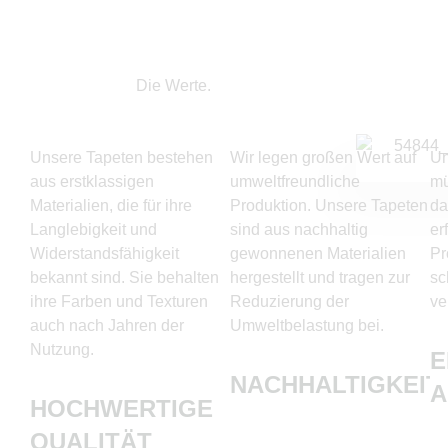
Die Werte.
Unsere Tapeten bestehen
Wir legen großen Wert auf
Un
aus erstklassigen
umweltfreundliche
mü
Materialien, die für ihre
Produktion. Unsere Tapeten
da
Langlebigkeit und
sind aus nachhaltig
er
Widerstandsfähigkeit
gewonnenen Materialien
Pr
bekannt sind. Sie behalten
hergestellt und tragen zur
sc
ihre Farben und Texturen
Reduzierung der
ve
auch nach Jahren der
Umweltbelastung bei.
Nutzung.
E
NACHHALTIGKEIT
HOCHWERTIGE
QUALITÄT