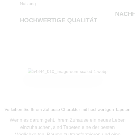
Nutzung.
NACHH
HOCHWERTIGE QUALITÄT
Produkte ansehen
Verleihen Sie Ihrem Zuhause Charakter mit hochwertigen Tapeten
Wenn es darum geht, Ihrem Zuhause ein neues Leben
einzuhauchen, sind Tapeten eine der besten
Möglichkeiten, Räume zu transformieren und eine