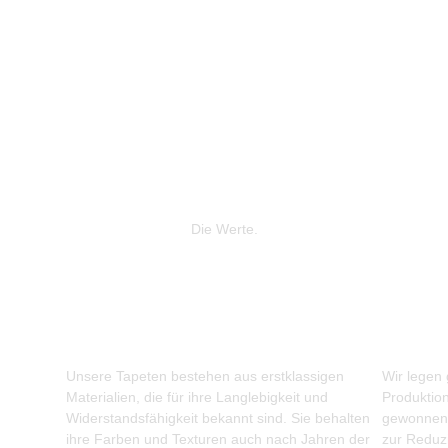
Die Werte.
Unsere Tapeten bestehen aus erstklassigen
Wir legen
Materialien, die für ihre Langlebigkeit und
Produktio
Widerstandsfähigkeit bekannt sind. Sie behalten
gewonnene
ihre Farben und Texturen auch nach Jahren der
zur Reduz