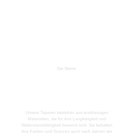
Die Werte.
Unsere Tapeten bestehen aus erstklassigen
Wir leg
Materialien, die für ihre Langlebigkeit und
Produkti
Widerstandsfähigkeit bekannt sind. Sie behalten
gewonnen
ihre Farben und Texturen auch nach Jahren der
zur Re