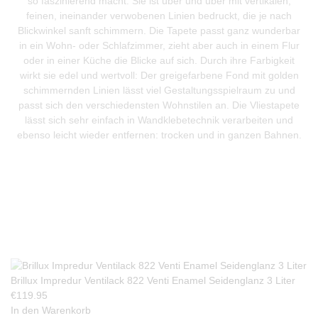
so faszinierend macht. Sie ist über und über mit vertikalen,
feinen, ineinander verwobenen Linien bedruckt, die je nach
Blickwinkel sanft schimmern. Die Tapete passt ganz wunderbar
in ein Wohn- oder Schlafzimmer, zieht aber auch in einem Flur
oder in einer Küche die Blicke auf sich. Durch ihre Farbigkeit
wirkt sie edel und wertvoll: Der greigefarbene Fond mit golden
schimmernden Linien lässt viel Gestaltungsspielraum zu und
passt sich den verschiedensten Wohnstilen an. Die Vliestapete
lässt sich sehr einfach in Wandklebetechnik verarbeiten und
ebenso leicht wieder entfernen: trocken und in ganzen Bahnen.
Produkte Anfrage
Brillux Impredur Ventilack 822 Venti Enamel Seidenglanz 3 Liter
€
119.95
In den Warenkorb