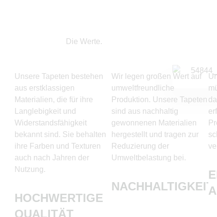
Die Werte.
Unsere Tapeten bestehen
Wir legen großen Wert auf
Un
aus erstklassigen
umweltfreundliche
mü
Materialien, die für ihre
Produktion. Unsere Tapeten
da
Langlebigkeit und
sind aus nachhaltig
er
Widerstandsfähigkeit
gewonnenen Materialien
Pr
bekannt sind. Sie behalten
hergestellt und tragen zur
sc
ihre Farben und Texturen
Reduzierung der
ve
auch nach Jahren der
Umweltbelastung bei.
Nutzung.
E
NACHHALTIGKEIT
HOCHWERTIGE
QUALITÄT