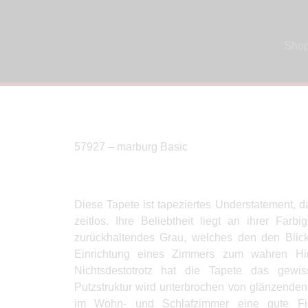
Sho
57927 – marburg Basic
Diese Tapete ist tapeziertes Understatement, d
zeitlos. Ihre Beliebtheit liegt an ihrer Farbi
zurückhaltendes Grau, welches den den Blick
Einrichtung eines Zimmers zum wahren Hin
Nichtsdestotrotz hat die Tapete das gewi
Putzstruktur wird unterbrochen von glänzenden
im Wohn- und Schlafzimmer eine gute Fi