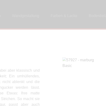
p
Wandgestaltung
Farben & Lacke
Bodenbel
abei aber klassisch und
gkeit; Ein umhüllendes,
 nicht ablenkt und die
gucker werden lässt.
sse Etwas: Ihre matte
 Strichen. So macht sie
gur, passt aber auch