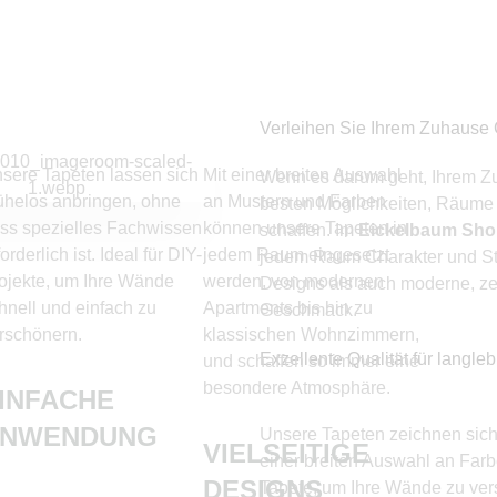
Verleihen Sie Ihrem Zuhause 
sere Tapeten lassen sich
Mit einer breiten Auswahl
Wenn es darum geht, Ihrem Z
helos anbringen, ohne
an Mustern und Farben
besten Möglichkeiten, Räume 
ss spezielles Fachwissen
können unsere Tapeten in
schaffen. Im
Eickelbaum Sh
forderlich ist. Ideal für DIY-
jedem Raum eingesetzt
jedem Raum Charakter und Sti
ojekte, um Ihre Wände
werden, von modernen
Designs als auch moderne, ze
hnell und einfach zu
Apartments bis hin zu
Geschmack.
rschönern.
klassischen Wohnzimmern,
Exzellente Qualität für langle
und schaffen so immer eine
besondere Atmosphäre.
INFACHE
ANWENDUNG
Unsere Tapeten zeichnen sich 
VIELSEITIGE
einer breiten Auswahl an Farb
DESIGNS
Tapete, um Ihre Wände zu vers