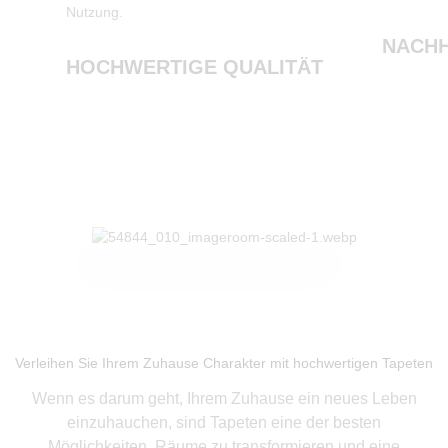
Nutzung.
NACHH
HOCHWERTIGE QUALITÄT
Produkte ansehen
Verleihen Sie Ihrem Zuhause Charakter mit hochwertigen Tapeten
Wenn es darum geht, Ihrem Zuhause ein neues Leben
einzuhauchen, sind Tapeten eine der besten
Möglichkeiten, Räume zu transformieren und eine