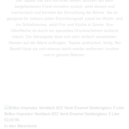
Die Tapete hält sich mit ihren feinen Strichen auf dem
beigefarbenen Fond vornehm zurück, wirkt dezent und
harmonisch und bereitet der Einrichtung die Bühne. Sie ist
geeignet für nahezu jeden Einrichtungsstil, passt ins Wohn- und
ins Schlafzimmer, setzt Flur und Küche in Szene. Ihre
Oberfläche ist durch ein spezielles Druckverfahren äußerst
robust. Die Vliestapete lässt sich sehr einfach verarbeiten:
Kleister auf die Wand auftragen, Tapete andrücken, fertig. Bei
Beadrf lässt sie sich ebenso leicht wieder entfernen: trocken
und in ganzen Bahnen.
Produkte Anfrage
Brillux Impredur Ventilack 822 Venti Enamel Seidenglanz 3 Liter
€
119.95
In den Warenkorb