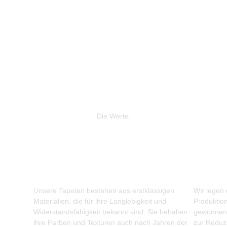
Die Werte.
Unsere Tapeten bestehen aus erstklassigen
Wir legen
Materialien, die für ihre Langlebigkeit und
Produktio
Widerstandsfähigkeit bekannt sind. Sie behalten
gewonnene
ihre Farben und Texturen auch nach Jahren der
zur Reduz