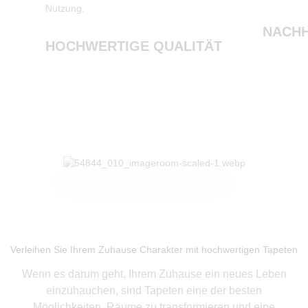
Nutzung.
NACHH
HOCHWERTIGE QUALITÄT
Produkte ansehen
Verleihen Sie Ihrem Zuhause Charakter mit hochwertigen Tapeten
Wenn es darum geht, Ihrem Zuhause ein neues Leben
einzuhauchen, sind Tapeten eine der besten
Möglichkeiten, Räume zu transformieren und eine