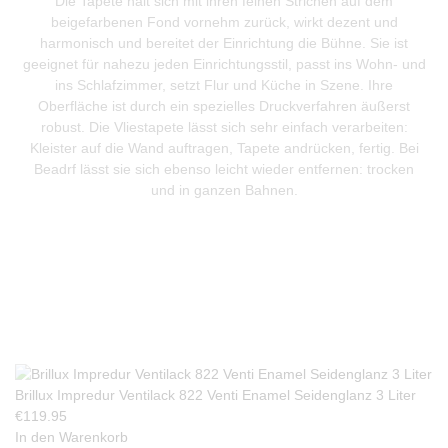
Die Tapete hält sich mit ihren feinen Strichen auf dem
beigefarbenen Fond vornehm zurück, wirkt dezent und
harmonisch und bereitet der Einrichtung die Bühne. Sie ist
geeignet für nahezu jeden Einrichtungsstil, passt ins Wohn- und
ins Schlafzimmer, setzt Flur und Küche in Szene. Ihre
Oberfläche ist durch ein spezielles Druckverfahren äußerst
robust. Die Vliestapete lässt sich sehr einfach verarbeiten:
Kleister auf die Wand auftragen, Tapete andrücken, fertig. Bei
Beadrf lässt sie sich ebenso leicht wieder entfernen: trocken
und in ganzen Bahnen.
Produkte Anfrage
Brillux Impredur Ventilack 822 Venti Enamel Seidenglanz 3 Liter
€
119.95
In den Warenkorb