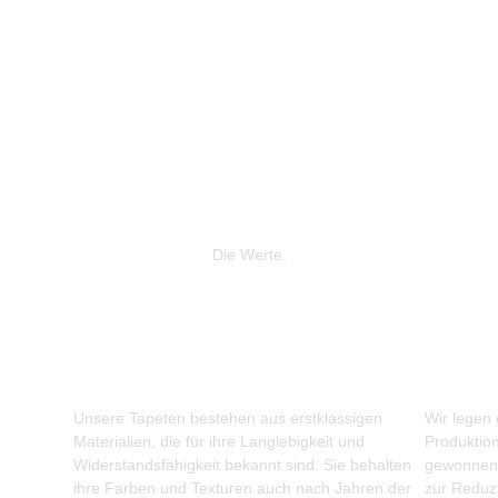
Die Werte.
Unsere Tapeten bestehen aus erstklassigen
Wir legen
Materialien, die für ihre Langlebigkeit und
Produktio
Widerstandsfähigkeit bekannt sind. Sie behalten
gewonnene
ihre Farben und Texturen auch nach Jahren der
zur Reduz