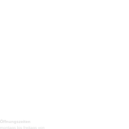
Öffnungszeiten
montags bis freitags von