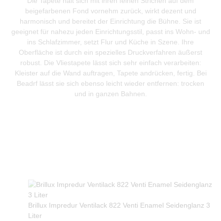
Die Tapete hält sich mit ihren feinen Strichen auf dem
beigefarbenen Fond vornehm zurück, wirkt dezent und
harmonisch und bereitet der Einrichtung die Bühne. Sie ist
geeignet für nahezu jeden Einrichtungsstil, passt ins Wohn- und
ins Schlafzimmer, setzt Flur und Küche in Szene. Ihre
Oberfläche ist durch ein spezielles Druckverfahren äußerst
robust. Die Vliestapete lässt sich sehr einfach verarbeiten:
Kleister auf die Wand auftragen, Tapete andrücken, fertig. Bei
Beadrf lässt sie sich ebenso leicht wieder entfernen: trocken
und in ganzen Bahnen.
Produkte Anfrage
Brillux Impredur Ventilack 822 Venti Enamel Seidenglanz 3
Liter