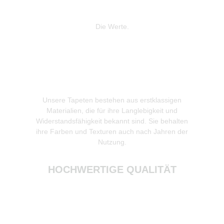
Die Werte.
Unsere Tapeten bestehen aus erstklassigen
Wir leg
Materialien, die für ihre Langlebigkeit und
Produkti
Widerstandsfähigkeit bekannt sind. Sie behalten
gewonnen
ihre Farben und Texturen auch nach Jahren der
zur Re
Nutzung.
HOCHWERTIGE QUALITÄT