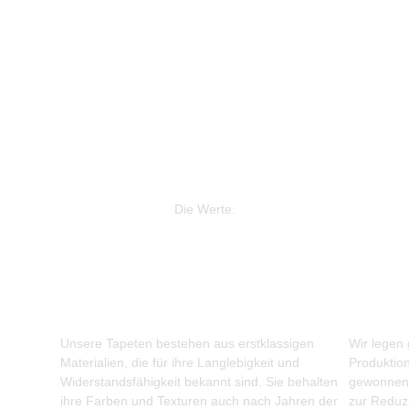
Die Werte.
Unsere Tapeten bestehen aus erstklassigen
Wir legen
Materialien, die für ihre Langlebigkeit und
Produktio
Widerstandsfähigkeit bekannt sind. Sie behalten
gewonnene
ihre Farben und Texturen auch nach Jahren der
zur Reduz