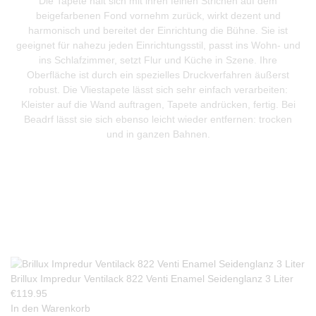
Die Tapete hält sich mit ihren feinen Strichen auf dem
beigefarbenen Fond vornehm zurück, wirkt dezent und
harmonisch und bereitet der Einrichtung die Bühne. Sie ist
geeignet für nahezu jeden Einrichtungsstil, passt ins Wohn- und
ins Schlafzimmer, setzt Flur und Küche in Szene. Ihre
Oberfläche ist durch ein spezielles Druckverfahren äußerst
robust. Die Vliestapete lässt sich sehr einfach verarbeiten:
Kleister auf die Wand auftragen, Tapete andrücken, fertig. Bei
Beadrf lässt sie sich ebenso leicht wieder entfernen: trocken
und in ganzen Bahnen.
Produkte Anfrage
Brillux Impredur Ventilack 822 Venti Enamel Seidenglanz 3 Liter
€
119.95
In den Warenkorb