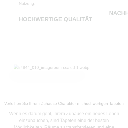
Nutzung.
NACHH
HOCHWERTIGE QUALITÄT
Produkte ansehen
Verleihen Sie Ihrem Zuhause Charakter mit hochwertigen Tapeten
Wenn es darum geht, Ihrem Zuhause ein neues Leben
einzuhauchen, sind Tapeten eine der besten
Möglichkeiten, Räume zu transformieren und eine