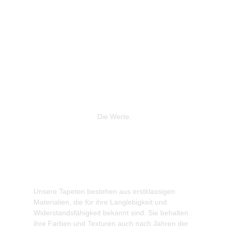
Die Werte.
Unsere Tapeten bestehen aus erstklassigen
Wir legen
Materialien, die für ihre Langlebigkeit und
Produktio
Widerstandsfähigkeit bekannt sind. Sie behalten
gewonnene
ihre Farben und Texturen auch nach Jahren der
zur Reduz