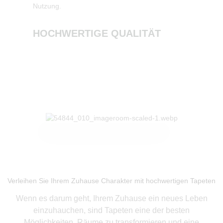
Nutzung.
NACHH
HOCHWERTIGE QUALITÄT
Produkte ansehen
Verleihen Sie Ihrem Zuhause Charakter mit hochwertigen Tapeten
Wenn es darum geht, Ihrem Zuhause ein neues Leben
einzuhauchen, sind Tapeten eine der besten
Möglichkeiten, Räume zu transformieren und eine