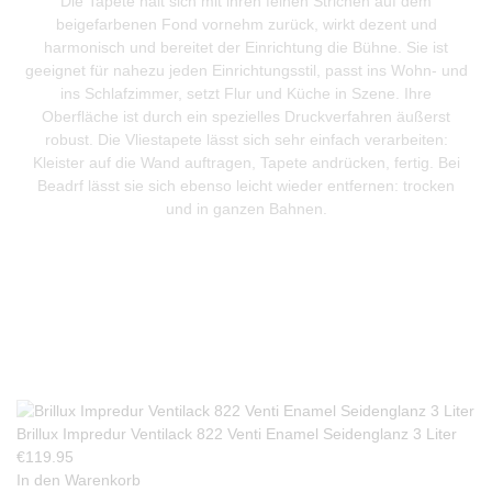
Die Tapete hält sich mit ihren feinen Strichen auf dem
beigefarbenen Fond vornehm zurück, wirkt dezent und
harmonisch und bereitet der Einrichtung die Bühne. Sie ist
geeignet für nahezu jeden Einrichtungsstil, passt ins Wohn- und
ins Schlafzimmer, setzt Flur und Küche in Szene. Ihre
Oberfläche ist durch ein spezielles Druckverfahren äußerst
robust. Die Vliestapete lässt sich sehr einfach verarbeiten:
Kleister auf die Wand auftragen, Tapete andrücken, fertig. Bei
Beadrf lässt sie sich ebenso leicht wieder entfernen: trocken
und in ganzen Bahnen.
Produkte Anfrage
Brillux Impredur Ventilack 822 Venti Enamel Seidenglanz 3 Liter
€
119.95
In den Warenkorb