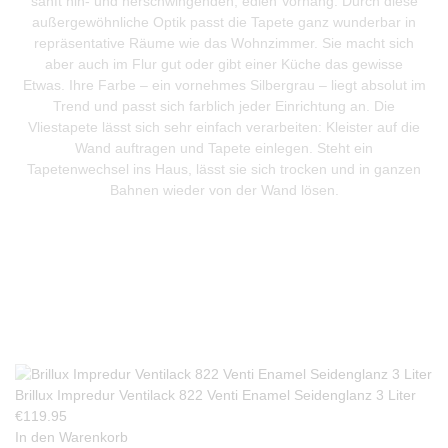
sanft hin- und herschwingenden, edlen Vorhang. Durch diese
außergewöhnliche Optik passt die Tapete ganz wunderbar in
repräsentative Räume wie das Wohnzimmer. Sie macht sich
aber auch im Flur gut oder gibt einer Küche das gewisse
Etwas. Ihre Farbe – ein vornehmes Silbergrau – liegt absolut im
Trend und passt sich farblich jeder Einrichtung an. Die
Vliestapete lässt sich sehr einfach verarbeiten: Kleister auf die
Wand auftragen und Tapete einlegen. Steht ein
Tapetenwechsel ins Haus, lässt sie sich trocken und in ganzen
Bahnen wieder von der Wand lösen.
Produkte Anfrage
Brillux Impredur Ventilack 822 Venti Enamel Seidenglanz 3 Liter
€
119.95
In den Warenkorb