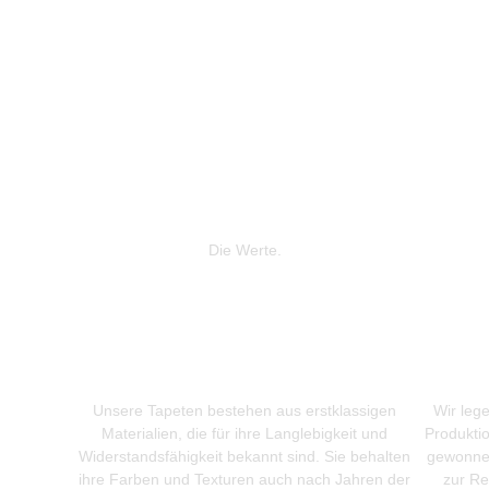
Die Werte.
Unsere Tapeten bestehen aus erstklassigen
Wir leg
Materialien, die für ihre Langlebigkeit und
Produkti
Widerstandsfähigkeit bekannt sind. Sie behalten
gewonnen
ihre Farben und Texturen auch nach Jahren der
zur Re