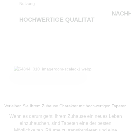
Nutzung.
NACHH
HOCHWERTIGE QUALITÄT
Produkte ansehen
Verleihen Sie Ihrem Zuhause Charakter mit hochwertigen Tapeten
Wenn es darum geht, Ihrem Zuhause ein neues Leben
einzuhauchen, sind Tapeten eine der besten
Möglichkeiten, Räume zu transformieren und eine