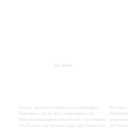
Die Werte.
Unsere Tapeten bestehen aus erstklassigen
Wir legen
Materialien, die für ihre Langlebigkeit und
Produktio
Widerstandsfähigkeit bekannt sind. Sie behalten
gewonnene
ihre Farben und Texturen auch nach Jahren der
zur Reduz