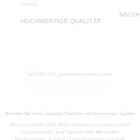
Nutzung.
NACHH
HOCHWERTIGE QUALITÄT
Produkte ansehen
Verleihen Sie Ihrem Zuhause Charakter mit hochwertigen Tapeten
Wenn es darum geht, Ihrem Zuhause ein neues Leben
einzuhauchen, sind Tapeten eine der besten
Möglichkeiten, Räume zu transformieren und eine