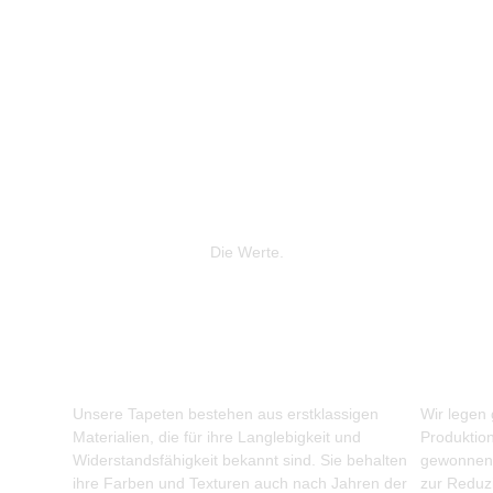
Die Werte.
Unsere Tapeten bestehen aus erstklassigen
Wir legen
Materialien, die für ihre Langlebigkeit und
Produktio
Widerstandsfähigkeit bekannt sind. Sie behalten
gewonnene
ihre Farben und Texturen auch nach Jahren der
zur Reduz