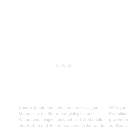
Die Werte.
Unsere Tapeten bestehen aus erstklassigen
Wir legen
Materialien, die für ihre Langlebigkeit und
Produktio
Widerstandsfähigkeit bekannt sind. Sie behalten
gewonnene
ihre Farben und Texturen auch nach Jahren der
zur Reduz