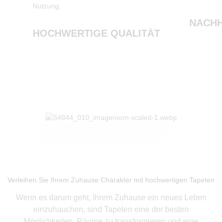
Nutzung.
NACHH
HOCHWERTIGE QUALITÄT
Produkte ansehen
Verleihen Sie Ihrem Zuhause Charakter mit hochwertigen Tapeten
Wenn es darum geht, Ihrem Zuhause ein neues Leben
einzuhauchen, sind Tapeten eine der besten
Möglichkeiten, Räume zu transformieren und eine