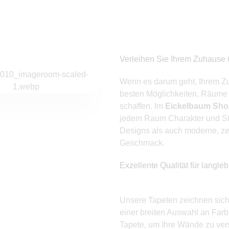
Verleihen Sie Ihrem Zuhause 
uf
Unsere Tapeten lassen sich
Mit einer breiten Auswahl
Wenn es darum geht, Ihrem Z
mühelos anbringen, ohne
an Mustern und Farben
besten Möglichkeiten, Räume 
eten
dass spezielles Fachwissen
können unsere Tapeten in
schaffen. Im
Eickelbaum Sh
erforderlich ist. Ideal für DIY-
jedem Raum eingesetzt
jedem Raum Charakter und Sti
n
Projekte, um Ihre Wände
werden, von modernen
Designs als auch moderne, ze
r
schnell und einfach zu
Apartments bis hin zu
Geschmack.
verschönern.
klassischen Wohnzimmern,
Exzellente Qualität für langle
und schaffen so immer eine
besondere Atmosphäre.
EINFACHE
EIT
ANWENDUNG
Unsere Tapeten zeichnen sich 
VIELSEITIGE
einer breiten Auswahl an Farb
DESIGNS
Tapete, um Ihre Wände zu vers