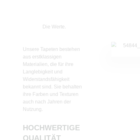
Die Werte.
Unsere Tapeten bestehen
Wir legen großen Wert a
aus erstklassigen
umweltfreundliche
Materialien, die für ihre
Produktion. Unsere Tap
Langlebigkeit und
sind aus nachhaltig
Widerstandsfähigkeit
gewonnenen Materialie
bekannt sind. Sie behalten
hergestellt und tragen zu
ihre Farben und Texturen
Reduzierung der
auch nach Jahren der
Umweltbelastung bei.
Nutzung.
NACHHALTIGK
HOCHWERTIGE
QUALITÄT