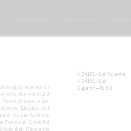
p
Wandgestaltung
Farben & Lacke
Bodenbel
r einen ganz besonderen
 der unvollkommene und
 Revolutionäres wider.
uristische Eleganz und
perior ist der Ausdruck
hne Pomp und Schnörkel
 Möglichkeit, Räume mit