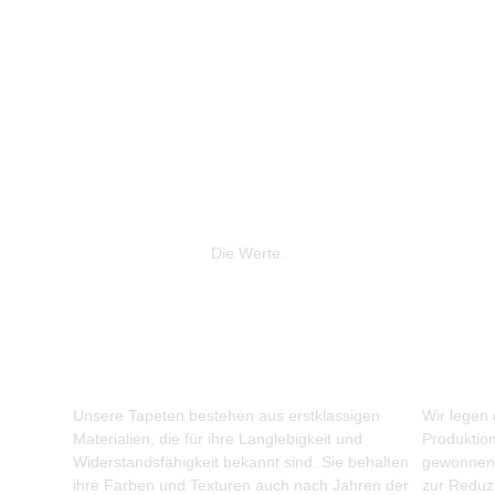
Die Werte.
Unsere Tapeten bestehen aus erstklassigen
Wir legen
Materialien, die für ihre Langlebigkeit und
Produktio
Widerstandsfähigkeit bekannt sind. Sie behalten
gewonnene
ihre Farben und Texturen auch nach Jahren der
zur Reduz