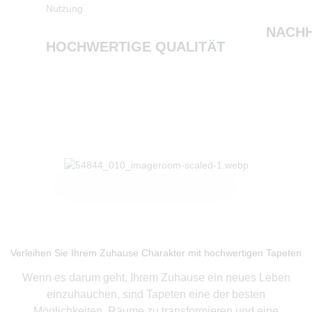
Nutzung.
NACHH
HOCHWERTIGE QUALITÄT
Produkte ansehen
Verleihen Sie Ihrem Zuhause Charakter mit hochwertigen Tapeten
Wenn es darum geht, Ihrem Zuhause ein neues Leben
einzuhauchen, sind Tapeten eine der besten
Möglichkeiten, Räume zu transformieren und eine