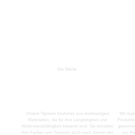
Die Werte.
Unsere Tapeten bestehen aus erstklassigen
Wir leg
Materialien, die für ihre Langlebigkeit und
Produkti
Widerstandsfähigkeit bekannt sind. Sie behalten
gewonnen
ihre Farben und Texturen auch nach Jahren der
zur Re