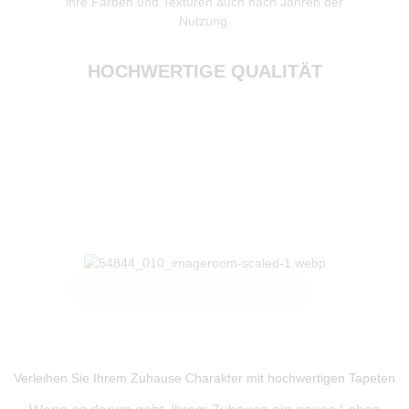
ihre Farben und Texturen auch nach Jahren der
zur Re
Nutzung.
HOCHWERTIGE QUALITÄT
Produkte ansehen
Verleihen Sie Ihrem Zuhause Charakter mit hochwertigen Tapeten