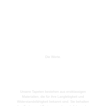
Die Werte.
Unsere Tapeten bestehen aus erstklassigen
Wir leg
Materialien, die für ihre Langlebigkeit und
Produkti
Widerstandsfähigkeit bekannt sind. Sie behalten
gewonnen