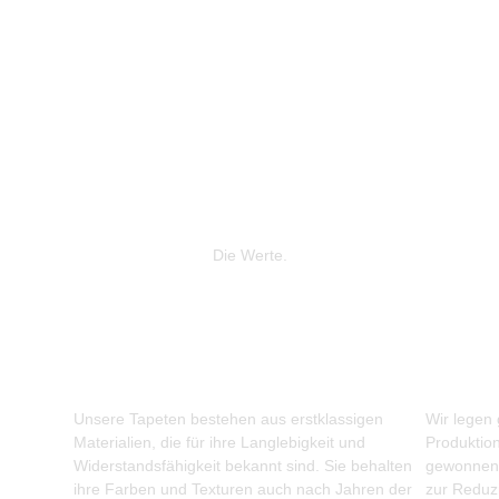
Die Werte.
Unsere Tapeten bestehen aus erstklassigen
Wir legen
Materialien, die für ihre Langlebigkeit und
Produktio
Widerstandsfähigkeit bekannt sind. Sie behalten
gewonnene
ihre Farben und Texturen auch nach Jahren der
zur Reduz