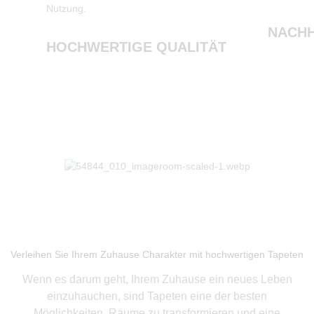
Nutzung.
NACHH
HOCHWERTIGE QUALITÄT
Produkte ansehen
Verleihen Sie Ihrem Zuhause Charakter mit hochwertigen Tapeten
Wenn es darum geht, Ihrem Zuhause ein neues Leben
einzuhauchen, sind Tapeten eine der besten
Möglichkeiten, Räume zu transformieren und eine