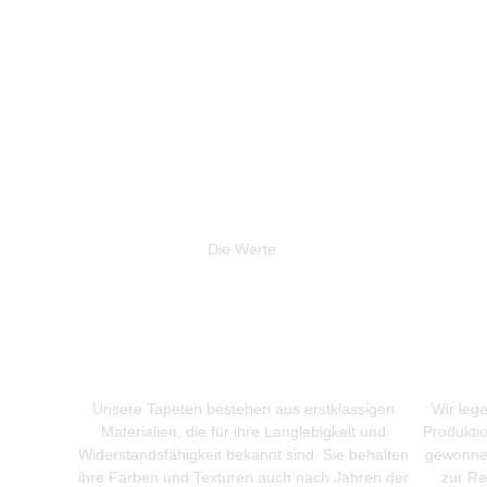
Die Werte.
Unsere Tapeten bestehen aus erstklassigen
Wir leg
Materialien, die für ihre Langlebigkeit und
Produkti
Widerstandsfähigkeit bekannt sind. Sie behalten
gewonnen
ihre Farben und Texturen auch nach Jahren der
zur Re