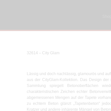
Sho
32614 – City Glam
Lässig und doch nachlässig, glamourös und auff
aus der CityGlam-Kollektion. Das Design der 
Sammlung spiegelt Betonoberflächen wiede
charakteristischen Zeichen echter Betonverwitt
abgemessenen Mengen auf der Tapete vorhand
zu echtem Beton glänzt „Tapetenbeton“ jedo
Kratzer und andere inhärente Mängel von Beton