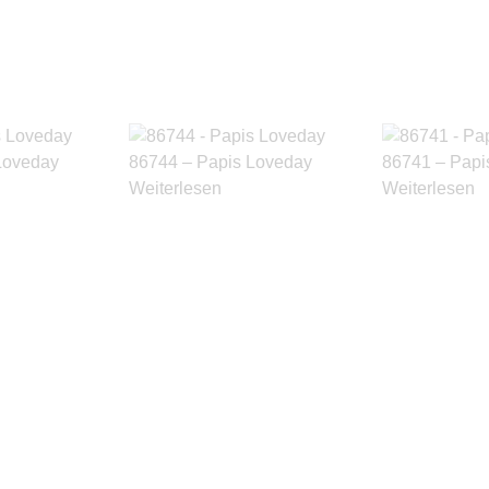
Loveday
86744 – Papis Loveday
86741 – Papi
Weiterlesen
Weiterlesen
Produkte ansehen