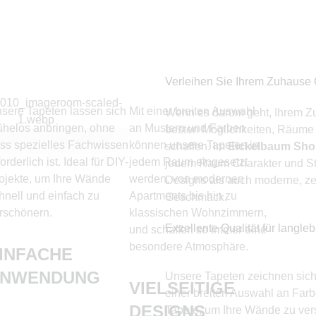
Verleihen Sie Ihrem Zuhause 
sere Tapeten lassen sich
Mit einer breiten Auswahl
Wenn es darum geht, Ihrem Z
helos anbringen, ohne
an Mustern und Farben
besten Möglichkeiten, Räume 
ss spezielles Fachwissen
können unsere Tapeten in
schaffen. Im
Eickelbaum Sh
forderlich ist. Ideal für DIY-
jedem Raum eingesetzt
jedem Raum Charakter und Sti
ojekte, um Ihre Wände
werden, von modernen
Designs als auch moderne, ze
hnell und einfach zu
Apartments bis hin zu
Geschmack.
rschönern.
klassischen Wohnzimmern,
Exzellente Qualität für langle
und schaffen so immer eine
besondere Atmosphäre.
INFACHE
ANWENDUNG
Unsere Tapeten zeichnen sich 
VIELSEITIGE
einer breiten Auswahl an Farb
DESIGNS
Tapete, um Ihre Wände zu vers