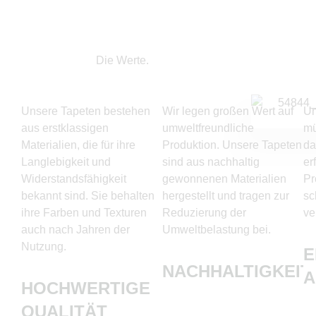
Die Werte.
Unsere Tapeten bestehen
Wir legen großen Wert auf
Un
aus erstklassigen
umweltfreundliche
mü
Materialien, die für ihre
Produktion. Unsere Tapeten
da
Langlebigkeit und
sind aus nachhaltig
er
Widerstandsfähigkeit
gewonnenen Materialien
Pr
bekannt sind. Sie behalten
hergestellt und tragen zur
sc
ihre Farben und Texturen
Reduzierung der
ve
auch nach Jahren der
Umweltbelastung bei.
Nutzung.
E
NACHHALTIGKEIT
HOCHWERTIGE
QUALITÄT