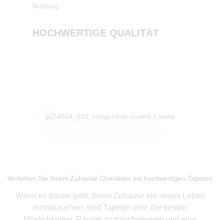
Nutzung.
NACHH
HOCHWERTIGE QUALITÄT
Produkte ansehen
Verleihen Sie Ihrem Zuhause Charakter mit hochwertigen Tapeten
Wenn es darum geht, Ihrem Zuhause ein neues Leben
einzuhauchen, sind Tapeten eine der besten
Möglichkeiten, Räume zu transformieren und eine