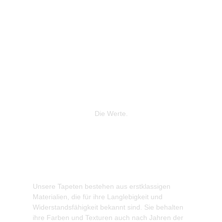
Die Werte.
Unsere Tapeten bestehen aus erstklassigen
Wir legen
Materialien, die für ihre Langlebigkeit und
Produktio
Widerstandsfähigkeit bekannt sind. Sie behalten
gewonnene
ihre Farben und Texturen auch nach Jahren der
zur Reduz