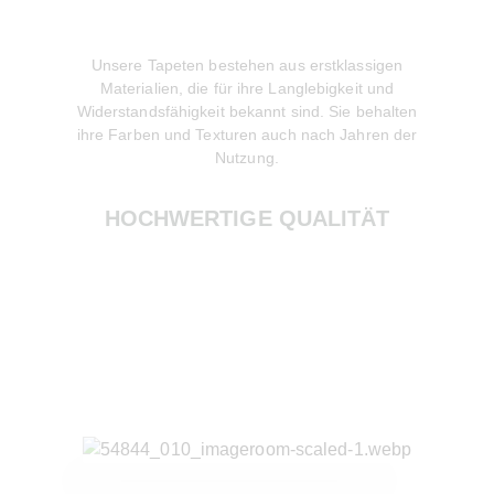
Unsere Tapeten bestehen aus erstklassigen
Wir lege
Materialien, die für ihre Langlebigkeit und
Produktion
Widerstandsfähigkeit bekannt sind. Sie behalten
gewonnene
ihre Farben und Texturen auch nach Jahren der
zur Red
Nutzung.
HOCHWERTIGE QUALITÄT