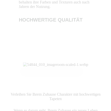
behalten ihre Farben und Texturen auch nach
und tragen 
Jahren der Nutzung.
Umweltbelas
HOCHWERTIGE QUALITÄT
NACHHA
Produkte ansehen
Verleihen Sie Ihrem Zuhause Charakter mit hochwertigen
Tapeten
Wenn es darum geht, Ihrem Zuhause ein neues Leben