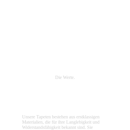
Die Werte.
Unsere Tapeten bestehen aus erstklassigen
Wir legen g
Materialien, die für ihre Langlebigkeit und
Produktion.
Widerstandsfähigkeit bekannt sind. Sie
nachhaltig 