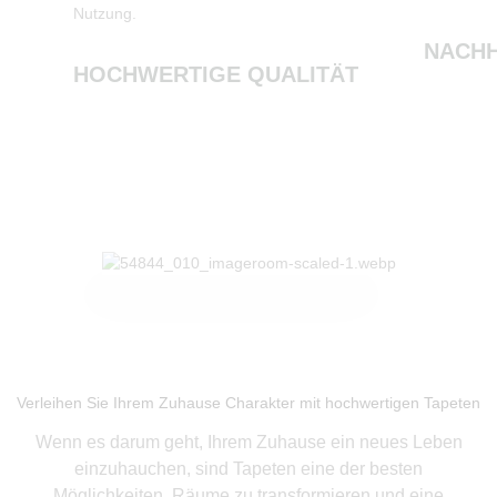
Nutzung.
NACHH
HOCHWERTIGE QUALITÄT
Produkte ansehen
Verleihen Sie Ihrem Zuhause Charakter mit hochwertigen Tapeten
Wenn es darum geht, Ihrem Zuhause ein neues Leben
einzuhauchen, sind Tapeten eine der besten
Möglichkeiten, Räume zu transformieren und eine