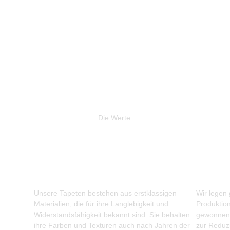
Die Werte.
Unsere Tapeten bestehen aus erstklassigen
Wir legen
Materialien, die für ihre Langlebigkeit und
Produktio
Widerstandsfähigkeit bekannt sind. Sie behalten
gewonnene
ihre Farben und Texturen auch nach Jahren der
zur Reduz