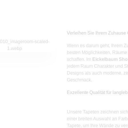
Verleihen Sie Ihrem Zuhause 
auf
Unsere Tapeten lassen sich
Mit einer breiten Auswahl
Wenn es darum geht, Ihrem Z
mühelos anbringen, ohne
an Mustern und Farben
besten Möglichkeiten, Räume 
eten
dass spezielles Fachwissen
können unsere Tapeten in
schaffen. Im
Eickelbaum Sh
erforderlich ist. Ideal für DIY-
jedem Raum eingesetzt
jedem Raum Charakter und Sti
en
Projekte, um Ihre Wände
werden, von modernen
Designs als auch moderne, ze
zur
schnell und einfach zu
Apartments bis hin zu
Geschmack.
verschönern.
klassischen Wohnzimmern,
Exzellente Qualität für langle
.
und schaffen so immer eine
besondere Atmosphäre.
EINFACHE
EIT
ANWENDUNG
Unsere Tapeten zeichnen sich 
VIELSEITIGE
einer breiten Auswahl an Farb
DESIGNS
Tapete, um Ihre Wände zu vers