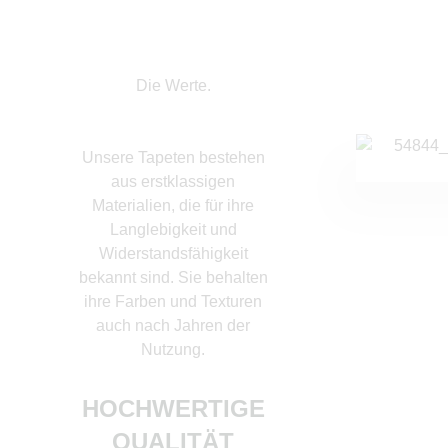
Die Werte.
Unsere Tapeten bestehen
Wir legen großen Wert 
aus erstklassigen
umweltfreundliche
Materialien, die für ihre
Produktion. Unsere Tap
Langlebigkeit und
sind aus nachhaltig
Widerstandsfähigkeit
gewonnenen Materiali
bekannt sind. Sie behalten
hergestellt und tragen 
ihre Farben und Texturen
Reduzierung der
auch nach Jahren der
Umweltbelastung bei
Nutzung.
NACHHALTIGK
HOCHWERTIGE
QUALITÄT