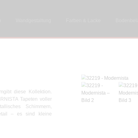
p
Wandgestaltung
Farben & Lacke
Bodenbel
gibt diese Kollektion.
DERNISTA Tapeten voller
tallisches Schimmern,
tail – es sind kleine