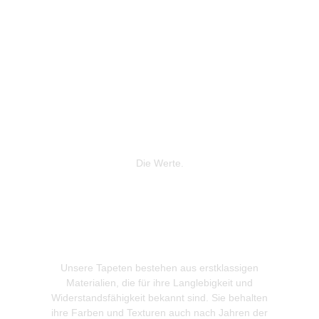
Die Werte.
Unsere Tapeten bestehen aus erstklassigen
Wir leg
Materialien, die für ihre Langlebigkeit und
Produkti
Widerstandsfähigkeit bekannt sind. Sie behalten
gewonnen
ihre Farben und Texturen auch nach Jahren der
zur Re