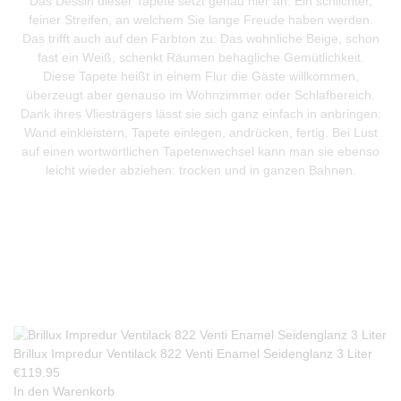
Das Dessin dieser Tapete setzt genau hier an: Ein schlichter,
feiner Streifen, an welchem Sie lange Freude haben werden.
Das trifft auch auf den Farbton zu: Das wohnliche Beige, schon
fast ein Weiß, schenkt Räumen behagliche Gemütlichkeit.
Diese Tapete heißt in einem Flur die Gäste willkommen,
überzeugt aber genauso im Wohnzimmer oder Schlafbereich.
Dank ihres Vliesträgers lässt sie sich ganz einfach in anbringen:
Wand einkleistern, Tapete einlegen, andrücken, fertig. Bei Lust
auf einen wortwörtlichen Tapetenwechsel kann man sie ebenso
leicht wieder abziehen: trocken und in ganzen Bahnen.
Produkte Anfrage
Brillux Impredur Ventilack 822 Venti Enamel Seidenglanz 3 Liter
€
119.95
In den Warenkorb