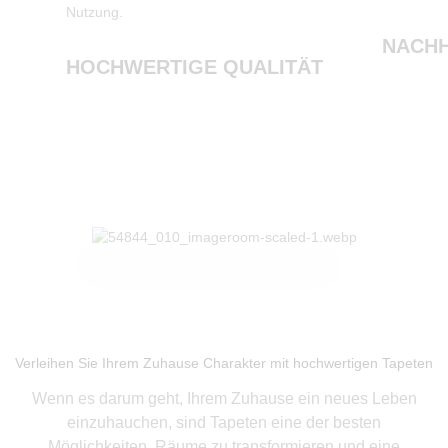
Nutzung.
NACHH
HOCHWERTIGE QUALITÄT
Produkte ansehen
Verleihen Sie Ihrem Zuhause Charakter mit hochwertigen Tapeten
Wenn es darum geht, Ihrem Zuhause ein neues Leben
einzuhauchen, sind Tapeten eine der besten
Möglichkeiten, Räume zu transformieren und eine