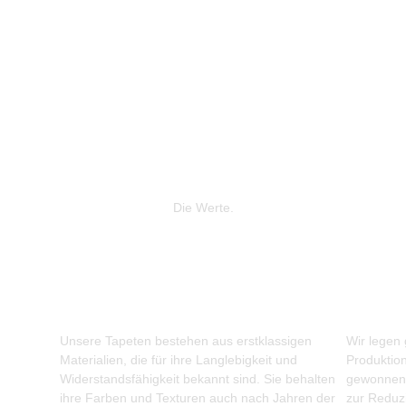
Die Werte.
Unsere Tapeten bestehen aus erstklassigen
Wir legen
Materialien, die für ihre Langlebigkeit und
Produktio
Widerstandsfähigkeit bekannt sind. Sie behalten
gewonnene
ihre Farben und Texturen auch nach Jahren der
zur Reduz