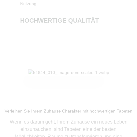
Nutzung.
NACHH
HOCHWERTIGE QUALITÄT
Produkte ansehen
Verleihen Sie Ihrem Zuhause Charakter mit hochwertigen Tapeten
Wenn es darum geht, Ihrem Zuhause ein neues Leben
einzuhauchen, sind Tapeten eine der besten
Möglichkeiten, Räume zu transformieren und eine