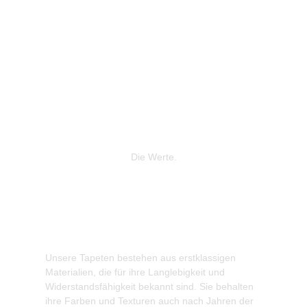
Die Werte.
Unsere Tapeten bestehen aus erstklassigen
Wir legen
Materialien, die für ihre Langlebigkeit und
Produktio
Widerstandsfähigkeit bekannt sind. Sie behalten
gewonnene
ihre Farben und Texturen auch nach Jahren der
zur Reduz