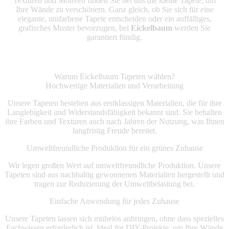
Texturen und Motiven finden Sie bei uns die ideale Tapete, um
Ihre Wände zu verschönern. Ganz gleich, ob Sie sich für eine
elegante, unifarbene Tapete entscheiden oder ein auffälliges,
grafisches Muster bevorzugen, bei
Eickelbaum
werden Sie
garantiert fündig.
Warum Eickelbaum Tapeten wählen?
Hochwertige Materialien und Verarbeitung
Unsere Tapeten bestehen aus erstklassigen Materialien, die für ihre
Langlebigkeit und Widerstandsfähigkeit bekannt sind. Sie behalten
ihre Farben und Texturen auch nach Jahren der Nutzung, was Ihnen
langfristig Freude bereitet.
Umweltfreundliche Produktion für ein grünes Zuhause
Wir legen großen Wert auf umweltfreundliche Produktion. Unsere
Tapeten sind aus nachhaltig gewonnenen Materialien hergestellt und
tragen zur Reduzierung der Umweltbelastung bei.
Einfache Anwendung für jedes Zuhause
Unsere Tapeten lassen sich mühelos anbringen, ohne dass spezielles
Fachwissen erforderlich ist. Ideal für DIY-Projekte, um Ihre Wände