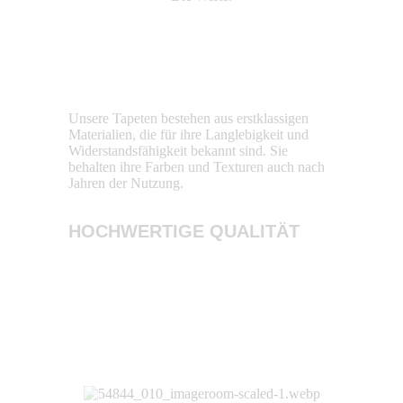
Unsere Tapeten bestehen aus erstklassigen
Wir legen g
Materialien, die für ihre Langlebigkeit und
Produktion.
Widerstandsfähigkeit bekannt sind. Sie
nachhaltig 
behalten ihre Farben und Texturen auch nach
und tragen 
Jahren der Nutzung.
Umweltbelas
HOCHWERTIGE QUALITÄT
NACHHA