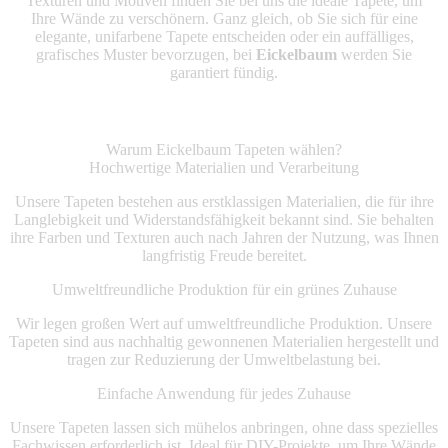
Texturen und Motiven finden Sie bei uns die ideale Tapete, um
Ihre Wände zu verschönern. Ganz gleich, ob Sie sich für eine
elegante, unifarbene Tapete entscheiden oder ein auffälliges,
grafisches Muster bevorzugen, bei
Eickelbaum
werden Sie
garantiert fündig.
Warum Eickelbaum Tapeten wählen?
Hochwertige Materialien und Verarbeitung
Unsere Tapeten bestehen aus erstklassigen Materialien, die für ihre
Langlebigkeit und Widerstandsfähigkeit bekannt sind. Sie behalten
ihre Farben und Texturen auch nach Jahren der Nutzung, was Ihnen
langfristig Freude bereitet.
Umweltfreundliche Produktion für ein grünes Zuhause
Wir legen großen Wert auf umweltfreundliche Produktion. Unsere
Tapeten sind aus nachhaltig gewonnenen Materialien hergestellt und
tragen zur Reduzierung der Umweltbelastung bei.
Einfache Anwendung für jedes Zuhause
Unsere Tapeten lassen sich mühelos anbringen, ohne dass spezielles
Fachwissen erforderlich ist. Ideal für DIY-Projekte, um Ihre Wände