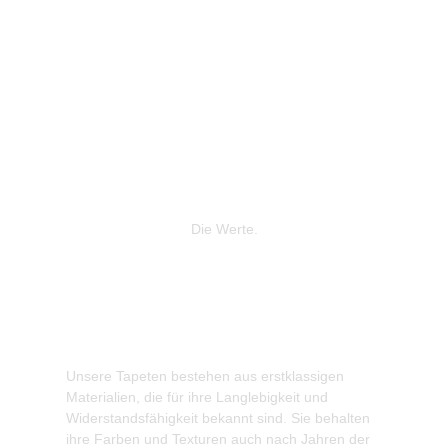
Die Werte.
Unsere Tapeten bestehen aus erstklassigen
Wir legen
Materialien, die für ihre Langlebigkeit und
Produktio
Widerstandsfähigkeit bekannt sind. Sie behalten
gewonnene
ihre Farben und Texturen auch nach Jahren der
zur Reduz