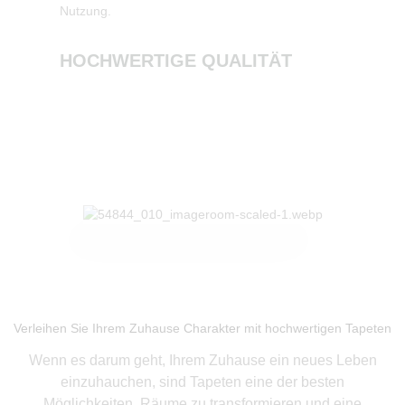
Nutzung.
NACHH
HOCHWERTIGE QUALITÄT
Produkte ansehen
Verleihen Sie Ihrem Zuhause Charakter mit hochwertigen Tapeten
Wenn es darum geht, Ihrem Zuhause ein neues Leben
einzuhauchen, sind Tapeten eine der besten
Möglichkeiten, Räume zu transformieren und eine