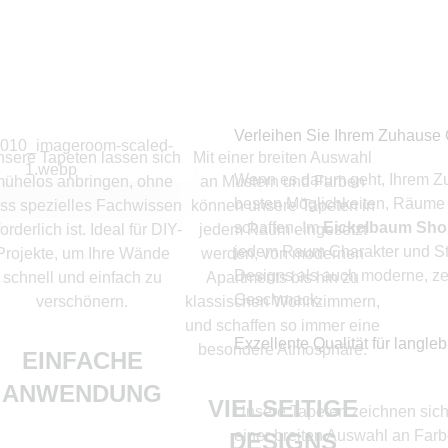
Verleihen Sie Ihrem Zuhause 
sere Tapeten lassen sich
Mit einer breiten Auswahl
Wenn es darum geht, Ihrem Z
ühelos anbringen, ohne
an Mustern und Farben
besten Möglichkeiten, Räume 
ss spezielles Fachwissen
können unsere Tapeten in
schaffen. Im
Eickelbaum Sh
forderlich ist. Ideal für DIY-
jedem Raum eingesetzt
jedem Raum Charakter und Sti
Projekte, um Ihre Wände
werden, von modernen
Designs als auch moderne, ze
schnell und einfach zu
Apartments bis hin zu
Geschmack.
verschönern.
klassischen Wohnzimmern,
und schaffen so immer eine
Exzellente Qualität für langle
besondere Atmosphäre.
EINFACHE
ANWENDUNG
VIELSEITIGE
Unsere Tapeten zeichnen sich 
einer breiten Auswahl an Farb
DESIGNS