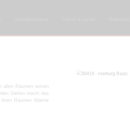
p
Wandgestaltung
Farben & Lacke
Bodenbel
 in allen Räumen seinen
enten Stellen macht das
eiht ihren Räumen Wärme