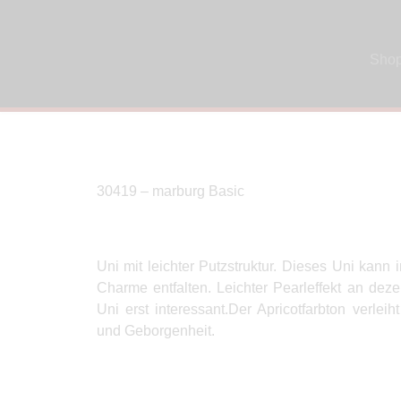
Sho
30419 – marburg Basic
Uni mit leichter Putzstruktur. Dieses Uni kann
Charme entfalten. Leichter Pearleffekt an dez
Uni erst interessant.Der Apricotfarbton verl
und Geborgenheit.
Produkte Anfrage