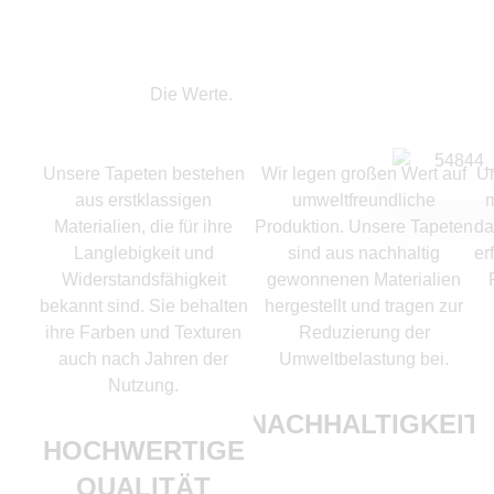
Die Werte.
Unsere Tapeten bestehen
Wir legen großen Wert auf
Un
aus erstklassigen
umweltfreundliche
m
Materialien, die für ihre
Produktion. Unsere Tapeten
da
Langlebigkeit und
sind aus nachhaltig
er
Widerstandsfähigkeit
gewonnenen Materialien
bekannt sind. Sie behalten
hergestellt und tragen zur
ihre Farben und Texturen
Reduzierung der
auch nach Jahren der
Umweltbelastung bei.
Nutzung.
NACHHALTIGKEIT
HOCHWERTIGE
QUALITÄT