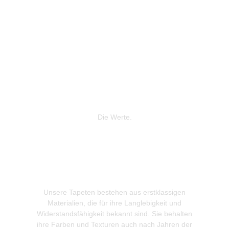
Die Werte.
Unsere Tapeten bestehen aus erstklassigen
Wir leg
Materialien, die für ihre Langlebigkeit und
Produkti
Widerstandsfähigkeit bekannt sind. Sie behalten
gewonnen
ihre Farben und Texturen auch nach Jahren der
zur Re