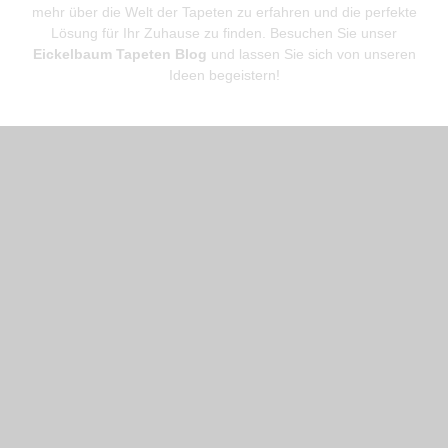
mehr über die Welt der Tapeten zu erfahren und die perfekte
Lösung für Ihr Zuhause zu finden. Besuchen Sie unser
Eickelbaum Tapeten Blog
und lassen Sie sich von unseren
Ideen begeistern!