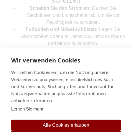
schützen
Schalten Sie den Strom ab:
Decken Sie
Steckdosen und Lichtschalter ab, um sie vor
Feuchtigkeit zu schützen.
Fußboden und Möbel schützen:
Legen Sie
Abdeckfolien oder alte Laken aus, um den Boden
und Möbel zu schützen.
Werkzeuge bereitlegen:
Stellen Sie sicher, dass
Sie die folgenden Werkzeuge zur Hand haben:
Wir verwenden Cookies
Spachtel
Wir setzen Cookies ein, um die Nutzung unserer
Tapetenlöser oder Tapetenablöser-Fluid
Webseiten zu analysieren, einschließlich des Such
Sprühflasche oder Schwamm
und Surfverlaufs, Suchbegriffen und Ihnen auf Ihr
Leiter, falls erforderlich
Nutzungsverhalten angepasste Informationen
2. Tapete anfeuchten
anbieten zu können.
Lernen Sie mehr
Das Anfeuchten der Tapete hilft, den Kleber aufzulösen,
wodurch sich die Tapete leichter lösen lässt.
Alle Cookies erlauben
Tapetenlöser verwenden:
Verdünnen Sie den